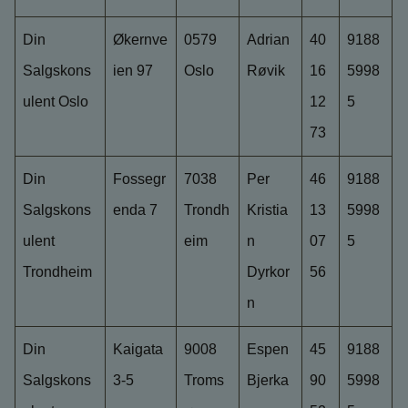
Din
Økernve
0579
Adrian
40
9188
Salgskons
ien 97
Oslo
Røvik
16
5998
ulent Oslo
12
5
73
Din
Fossegr
7038
Per
46
9188
Salgskons
enda 7
Trondh
Kristia
13
5998
ulent
eim
n
07
5
Trondheim
Dyrkor
56
n
Din
Kaigata
9008
Espen
45
9188
Salgskons
3-5
Troms
Bjerka
90
5998