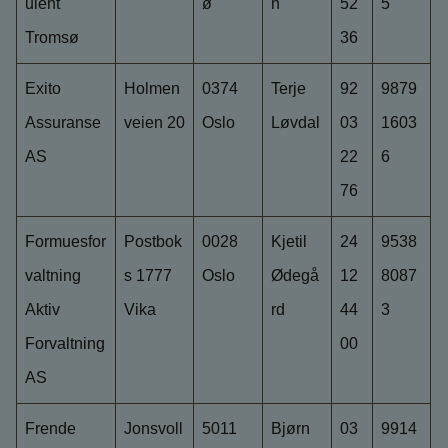
ulent
ø
n
52
5
Tromsø
36
Exito
Holmen
0374
Terje
92
9879
Assuranse
veien 20
Oslo
Løvdal
03
1603
AS
22
6
76
Formuesfor
Postbok
0028
Kjetil
24
9538
valtning
s 1777
Oslo
Ødegå
12
8087
Aktiv
Vika
rd
44
3
Forvaltning
00
AS
Frende
Jonsvoll
5011
Bjørn
03
9914