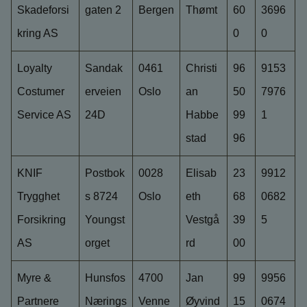
Skadeforsi
gaten 2
Bergen
Thømt
60
3696
kring AS
0
0
Loyalty
Sandak
0461
Christi
96
9153
Costumer
erveien
Oslo
an
50
7976
Service AS
24D
Habbe
99
1
stad
96
KNIF
Postbok
0028
Elisab
23
9912
Trygghet
s 8724
Oslo
eth
68
0682
Forsikring
Youngst
Vestgå
39
5
AS
orget
rd
00
Myre &
Hunsfos
4700
Jan
99
9956
Partnere
Nærings
Venne
Øyvind
15
0674