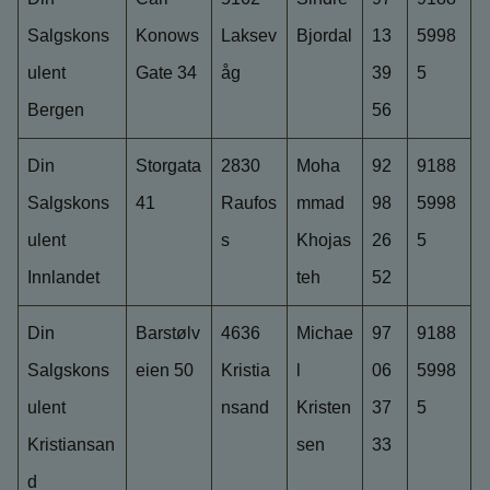
Salgskons
Konows
Laksev
Bjordal
13
5998
ulent
Gate 34
åg
39
5
Bergen
56
Din
Storgata
2830
Moha
92
9188
Salgskons
41
Raufos
mmad
98
5998
ulent
s
Khojas
26
5
Innlandet
teh
52
Din
Barstølv
4636
Michae
97
9188
Salgskons
eien 50
Kristia
l
06
5998
ulent
nsand
Kristen
37
5
Kristiansan
sen
33
d