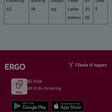
Forsikring
Marie gt
Sarpsb
Petter
65
1966
AS
96
org
Løkke
20
5
bakken
08
Tilbake til toppen
Bli Frisk
Alt til din forsikring