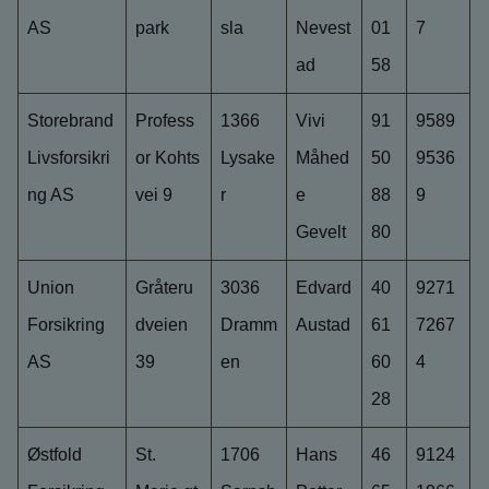
AS
park
sla
Nevest
01
7
ad
58
Storebrand
Profess
1366
Vivi
91
9589
Livsforsikri
or Kohts
Lysake
Måhed
50
9536
ng AS
vei 9
r
e
88
9
Gevelt
80
Union
Gråteru
3036
Edvard
40
9271
Forsikring
dveien
Dramm
Austad
61
7267
AS
39
en
60
4
28
Østfold
St.
1706
Hans
46
9124