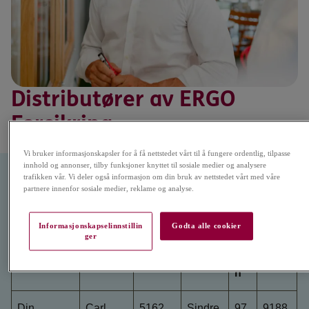
Distributører av ERGO
Forsikring
Vi bruker informasjonskapsler for å få nettstedet vårt til å fungere ordentlig, tilpasse
innhold og annonser, tilby funksjoner knyttet til sosiale medier og analysere
trafikken vår. Vi deler også informasjon om din bruk av nettstedet vårt med våre
partnere innenfor sosiale medier, reklame og analyse.
Navn
Adress
Posta
Konta
Tel
Org.
Informasjonskapselinnstillin
Godta alle cookier
ger
e
dresse
kt
efo
nr
n
Din
Carl
5162
Sindre
97
9188