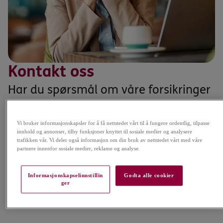
Kontakt oss
Har du spørsmål om våre forsikringer
eller trenger hjelp? Her finner du
Vi bruker informasjonskapsler for å få nettstedet vårt til å fungere ordentlig, tilpasse
informasjon om hvordan du kan
innhold og annonser, tilby funksjoner knyttet til sosiale medier og analysere
trafikken vår. Vi deler også informasjon om din bruk av nettstedet vårt med våre
kontakte oss, enten via Bli Frisk-
partnere innenfor sosiale medier, reklame og analyse.
appen, telefon eller e-post.
Informasjonskapselinnstillin
Godta alle cookier
ger
Kontaktskjema