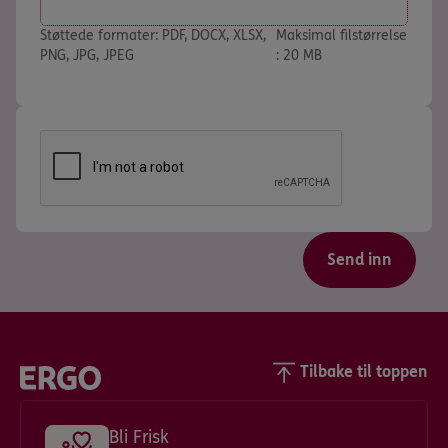
Støttede formater: PDF, DOCX, XLSX,
Maksimal filstørrelse
PNG, JPG, JPEG
: 20 MB
Tilbake til toppen
Bli Frisk