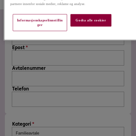
person.
partnere innenfor sosiale medier, reklame og analyse.
Informasjonskapselinnstillin
Godta alle cookier
ger
Navn
*
Epost
*
Avtalenummer
Telefon
Kategori
*